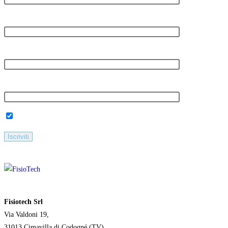
Il tuo cognome
La tua email
La tua azienda
Iscriviti alla Newsletter (Ho letto e accettato l'informativa privacy)
Fisiotech Srl
Via Valdoni 19,
31013 Cimavilla di Codogné (TV)